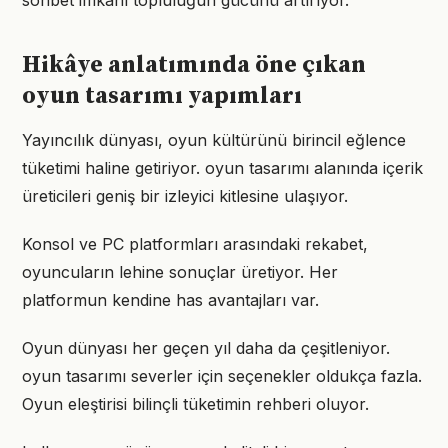
sohbet imkânı topluluğun gücünü artırıyor.
Hikâye anlatımında öne çıkan
oyun tasarımı yapımları
Yayıncılık dünyası, oyun kültürünü birincil eğlence
tüketimi haline getiriyor. oyun tasarımı alanında içerik
üreticileri geniş bir izleyici kitlesine ulaşıyor.
Konsol ve PC platformları arasındaki rekabet,
oyuncuların lehine sonuçlar üretiyor. Her
platformun kendine has avantajları var.
Oyun dünyası her geçen yıl daha da çeşitleniyor.
oyun tasarımı severler için seçenekler oldukça fazla.
Oyun eleştirisi bilinçli tüketimin rehberi oluyor.