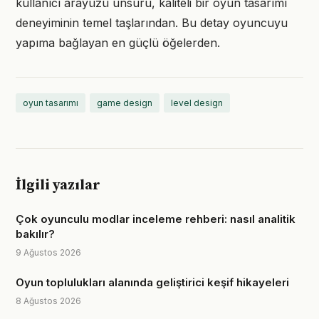
kullanıcı arayüzü unsuru, kaliteli bir oyun tasarımı
deneyiminin temel taşlarından. Bu detay oyuncuyu
yapıma bağlayan en güçlü öğelerden.
oyun tasarımı
game design
level design
İlgili yazılar
Çok oyunculu modlar inceleme rehberi: nasıl analitik
bakılır?
9 Ağustos 2026
Oyun toplulukları alanında geliştirici keşif hikayeleri
8 Ağustos 2026