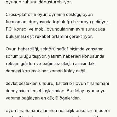
oyunun ruhunu dönüştürebiliyor.
Cross-platform oyun oynama desteği, oyun
finansmanı dünyasında topluluğu bir araya getiriyor.
PC, konsol ve mobil oyuncularının aynı sunucuda
buluşması eşit rekabet ortamını gerektiriyor.
Oyun haberciliği, sektörü şeffaf biçimde yansıtma
sorumluluğu taşıyor. yatırım haberleri konusunda
reklam gelirleri ve bağımsız eleştiri arasındaki
dengeyi korumak her zaman kolay değil.
devlet destekleri unsuru, kaliteli bir oyun finansmanı
deneyiminin temel taşlarından. Bu detay oyuncuyu
yapıma bağlayan en güçlü öğelerden.
oyun finansmanı alanında nostaljik unsurları modern