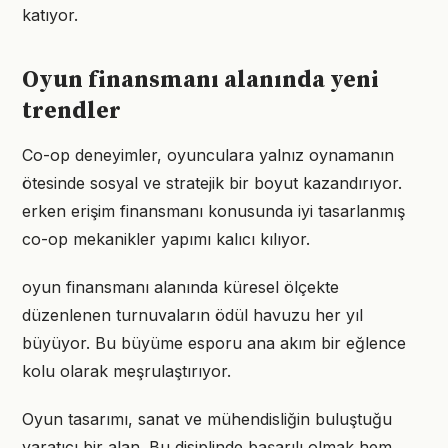
katıyor.
Oyun finansmanı alanında yeni
trendler
Co-op deneyimler, oyunculara yalnız oynamanın
ötesinde sosyal ve stratejik bir boyut kazandırıyor.
erken erişim finansmanı konusunda iyi tasarlanmış
co-op mekanikler yapımı kalıcı kılıyor.
oyun finansmanı alanında küresel ölçekte
düzenlenen turnuvaların ödül havuzu her yıl
büyüyor. Bu büyüme esporu ana akım bir eğlence
kolu olarak meşrulaştırıyor.
Oyun tasarımı, sanat ve mühendisliğin buluştuğu
yaratıcı bir alan. Bu disiplinde başarılı olmak hem