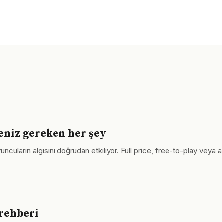
eniz gereken her şey
yuncuların algısını doğrudan etkiliyor. Full price, free-to-play veya 
 rehberi