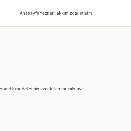
Anasayfa
Yazılar
Hakkımızda
İletişim
abonelik modellerinin avantajları tartışılmaya