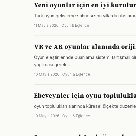
Yeni oyunlar için en iyi kurulu
Türk oyun geliştirme sahnesi son yıllarda uluslara
11 Mayıs 2026 · Oyun & Eğlence
VR ve AR oyunlar alanında oriji
Oyun eleştirilerinde puanlama sistemi tartışmalı 
yapılması gerek…
10 Mayıs 2026 · Oyun & Eğlence
Ebeveynler için oyun toplulukla
oyun toplulukları alanında küresel ölçekte düzenl
10 Mayıs 2026 · Oyun & Eğlence