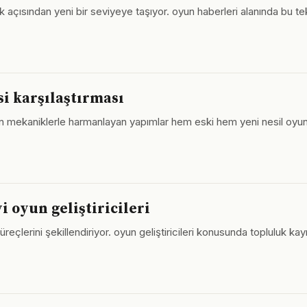
lik açısından yeni bir seviyeye taşıyor. oyun haberleri alanında bu t
i karşılaştırması
rn mekaniklerle harmanlayan yapımlar hem eski hem yeni nesil oyunc
i oyun geliştiricileri
üreçlerini şekillendiriyor. oyun geliştiricileri konusunda topluluk k