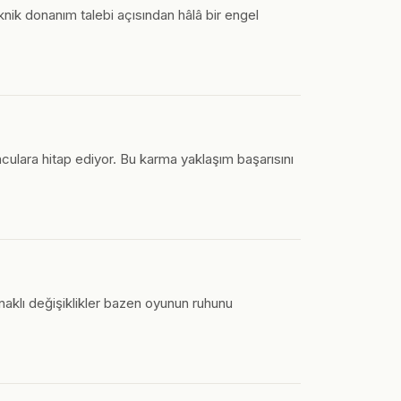
eknik donanım talebi açısından hâlâ bir engel
ulara hitap ediyor. Bu karma yaklaşım başarısını
aynaklı değişiklikler bazen oyunun ruhunu