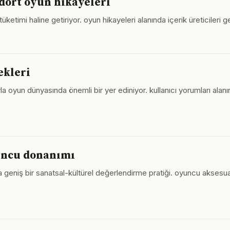
dört oyun hikayeleri
ketimi haline getiriyor. oyun hikayeleri alanında içerik üreticileri gen
ekleri
yla oyun dünyasında önemli bir yer ediniyor. kullanıcı yorumları alan
yuncu donanımı
 geniş bir sanatsal-kültürel değerlendirme pratiği. oyuncu aksesuar