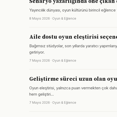
Senaryo yazarlığında öne çıkan 
Yayıncılık dünyası, oyun kültürünü birincil eğlence tü
8 Mayıs 2026 · Oyun & Eğlence
Aile dostu oyun eleştirisi seçen
Bağımsız stüdyolar, son yıllarda yaratıcı yapımları
getiriyor.
7 Mayıs 2026 · Oyun & Eğlence
Geliştirme süreci uzun olan o
Oyun eleştirisi, yalnızca puan vermekten çok daha
hem geliştiri…
7 Mayıs 2026 · Oyun & Eğlence