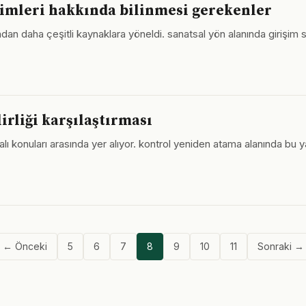
nimleri hakkında bilinmesi gerekenler
dan daha çeşitli kaynaklara yöneldi. sanatsal yön alanında girişim
irliği karşılaştırması
alı konuları arasında yer alıyor. kontrol yeniden atama alanında bu 
← Önceki
5
6
7
8
9
10
11
Sonraki →