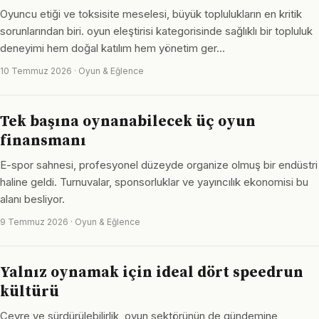
Oyuncu etiği ve toksisite meselesi, büyük toplulukların en kritik
sorunlarından biri. oyun eleştirisi kategorisinde sağlıklı bir topluluk
deneyimi hem doğal katılım hem yönetim ger…
10 Temmuz 2026 · Oyun & Eğlence
Tek başına oynanabilecek üç oyun
finansmanı
E-spor sahnesi, profesyonel düzeyde organize olmuş bir endüstri
haline geldi. Turnuvalar, sponsorluklar ve yayıncılık ekonomisi bu
alanı besliyor.
9 Temmuz 2026 · Oyun & Eğlence
Yalnız oynamak için ideal dört speedrun
kültürü
Çevre ve sürdürülebilirlik, oyun sektörünün de gündemine