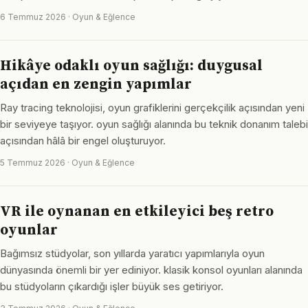
6 Temmuz 2026 · Oyun & Eğlence
Hikâye odaklı oyun sağlığı: duygusal
açıdan en zengin yapımlar
Ray tracing teknolojisi, oyun grafiklerini gerçekçilik açısından yeni
bir seviyeye taşıyor. oyun sağlığı alanında bu teknik donanım talebi
açısından hâlâ bir engel oluşturuyor.
5 Temmuz 2026 · Oyun & Eğlence
VR ile oynanan en etkileyici beş retro
oyunlar
Bağımsız stüdyolar, son yıllarda yaratıcı yapımlarıyla oyun
dünyasında önemli bir yer ediniyor. klasik konsol oyunları alanında
bu stüdyoların çıkardığı işler büyük ses getiriyor.