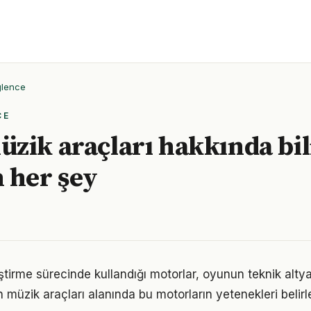
ğlence
CE
zik araçları hakkında bi
 her şey
ştirme sürecinde kullandığı motorlar, oyunun teknik altya
 müzik araçları alanında bu motorların yetenekleri belirle