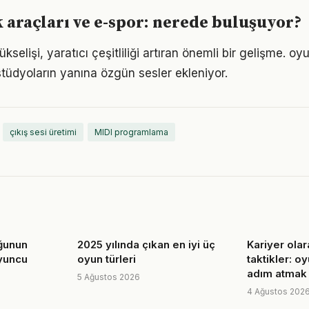
araçları ve e-spor: nerede buluşuyor?
ükselişi, yaratıcı çeşitliliği artıran önemli bir gelişme. o
tüdyoların yanına özgün sesler ekleniyor.
çıkış sesi üretimi
MIDI programlama
ğunun
2025 yılında çıkan en iyi üç
Kariyer olar
oyuncu
oyun türleri
taktikler: o
adım atmak
5 Ağustos 2026
4 Ağustos 202