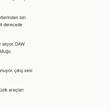
lerinden biri
şit derecede
r alıyor. DAW
olduğu
nuyor. çıkış sesi
üzik araçları