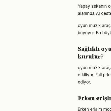
Yapay zekanın oy
alanında AI deste
oyun müzik araçl
büyüyor. Bu büyü
Sağlıklı oy
kurulur?
oyun müzik araçla
etkiliyor. Full p
ediyor.
Erken erişi
Erken erişim mod