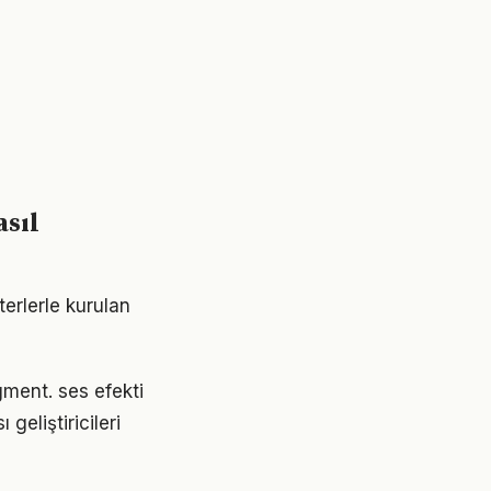
asıl
terlerle kurulan
gment. ses efekti
geliştiricileri