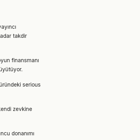
yayıncı
adar takdir
. oyun finansmanı
büyütüyor.
türündeki serious
kendi zevkine
uncu donanımı