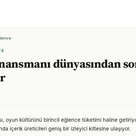
ğlence
CE
inansmanı dünyasından so
r
ı, oyun kültürünü birincil eğlence tüketimi haline getiriy
a içerik üreticileri geniş bir izleyici kitlesine ulaşıyor.