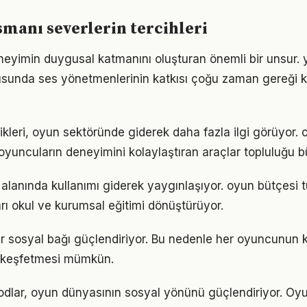
manı severlerin tercihleri
eyimin duygusal katmanını oluşturan önemli bir unsur. 
sunda ses yönetmenlerinin katkısı çoğu zaman gereği k
zellikleri, oyun sektöründe giderek daha fazla ilgi görüyor
 oyuncuların deneyimini kolaylaştıran araçlar topluluğu 
 alanında kullanımı giderek yaygınlaşıyor. oyun bütçesi 
ı okul ve kurumsal eğitimi dönüştürüyor.
 sosyal bağı güçlendiriyor. Bu nedenle her oyuncunun 
 keşfetmesi mümkün.
dlar, oyun dünyasının sosyal yönünü güçlendiriyor. Oy