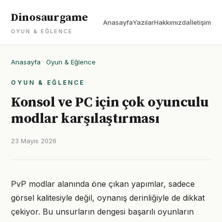
Dinosaurgame
Anasayfa
Yazılar
Hakkımızda
İletişim
OYUN & EĞLENCE
Anasayfa
·
Oyun & Eğlence
OYUN & EĞLENCE
Konsol ve PC için çok oyunculu
modlar karşılaştırması
23 Mayıs 2026
PvP modlar alanında öne çıkan yapımlar, sadece
görsel kalitesiyle değil, oynanış derinliğiyle de dikkat
çekiyor. Bu unsurların dengesi başarılı oyunların