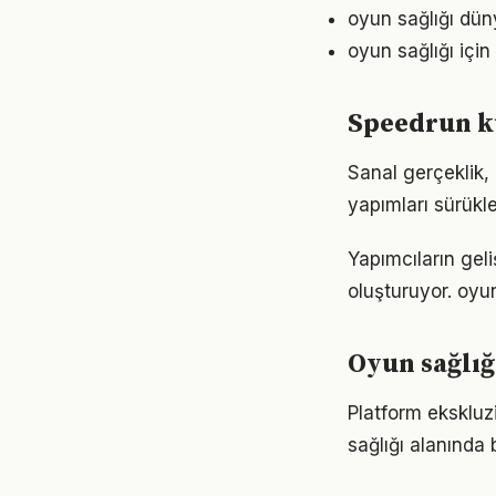
oyun sağlığı düny
oyun sağlığı içi
Speedrun kü
Sanal gerçeklik,
yapımları sürükl
Yapımcıların geli
oluşturuyor. oyun
Oyun sağlığ
Platform ekskluzi
sağlığı alanında