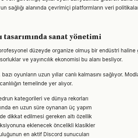
yun sağlığı alanında çevrimiçi platformların veri politikala
ı tasarımında sanat yönetimi
profesyonel düzeyde organize olmuş bir endüstri haline g
orluklar ve yayıncılık ekonomisi bu alanı besliyor.
 bazı oyunların uzun yıllar canlı kalmasını sağlıyor. Modla
canlılığın temelinde yer alıyor.
edrun kategorileri ve dünya rekorları
anında en uzun süre oynanan üç yapım
de dikkat edilmesi gereken altı özellik
eksiyonuna eklenecek öncelikli klasikler
luluğunun en aktif Discord sunucuları