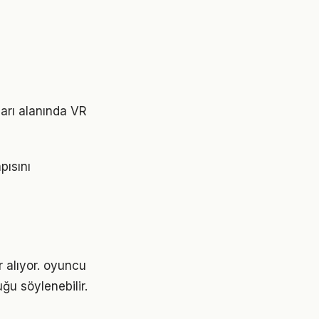
ları alanında VR
pısını
r alıyor. oyuncu
ğu söylenebilir.