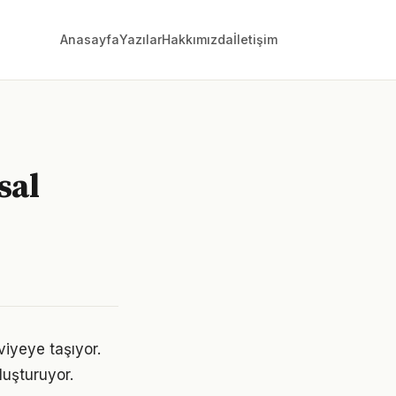
Anasayfa
Yazılar
Hakkımızda
İletişim
sal
viyeye taşıyor.
luşturuyor.