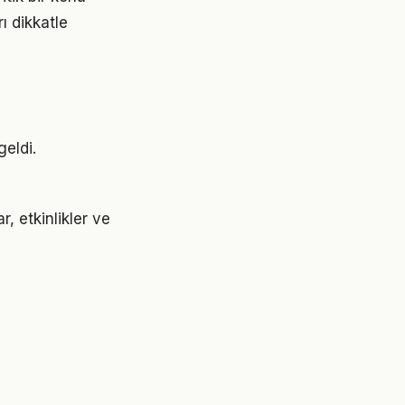
rı dikkatle
eldi.
r, etkinlikler ve