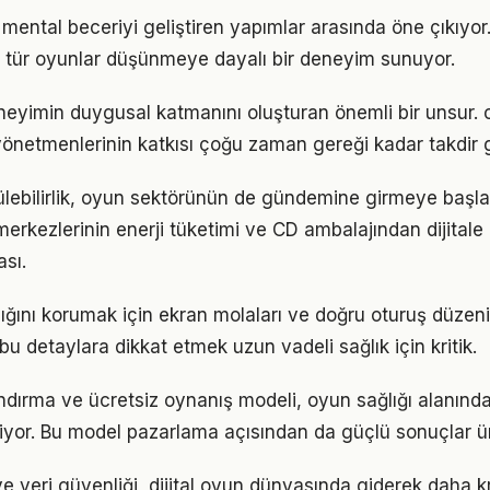
, mental beceriyi geliştiren yapımlar arasında öne çıkıyor
 tür oyunlar düşünmeye dayalı bir deneyim sunuyor.
eyimin duygusal katmanını oluşturan önemli bir unsur. 
önetmenlerinin katkısı çoğu zaman gereği kadar takdir 
lebilirlik, oyun sektörünün de gündemine girmeye başlad
erkezlerinin enerji tüketimi ve CD ambalajından dijitale
ası.
ığını korumak için ekran molaları ve doğru oturuş düzen
 bu detaylara dikkat etmek uzun vadeli sağlık için kritik.
tlandırma ve ücretsiz oynanış modeli, oyun sağlığı alanın
tiyor. Bu model pazarlama açısından da güçlü sonuçlar ür
ve veri güvenliği, dijital oyun dünyasında giderek daha kr