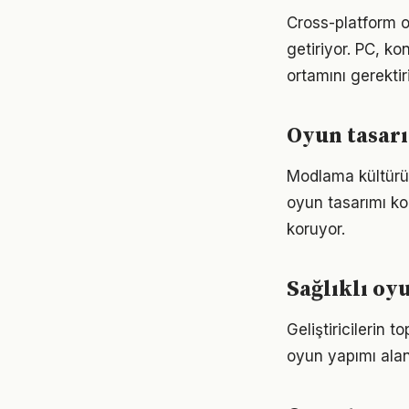
Cross-platform 
getiriyor. PC, k
ortamını gerektir
Oyun tasar
Modlama kültürü,
oyun tasarımı ko
koruyor.
Sağlıklı oy
Geliştiricilerin t
oyun yapımı alanı