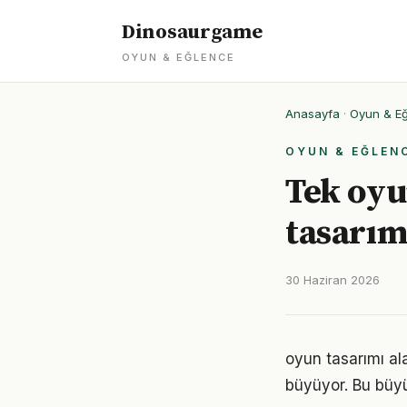
Dinosaurgame
OYUN & EĞLENCE
Anasayfa
·
Oyun & E
OYUN & EĞLEN
Tek oyu
tasarım
30 Haziran 2026
oyun tasarımı al
büyüyor. Bu büyü