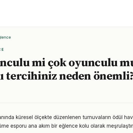
ğlence
CE
nculu mi çok oyunculu m
ı tercihiniz neden önemli
anında küresel ölçekte düzenlenen turnuvaların ödül hav
me esporu ana akım bir eğlence kolu olarak meşrulaştır