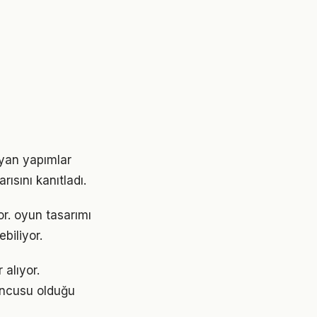
ayan yapımlar
ısını kanıtladı.
or. oyun tasarımı
biliyor.
 alıyor.
yuncusu olduğu